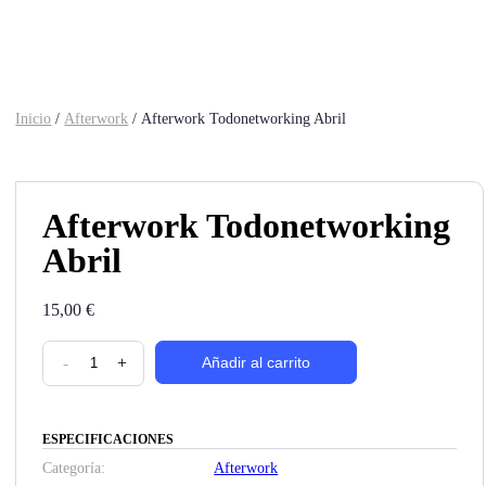
Inicio
/
Afterwork
/ Afterwork Todonetworking Abril
Afterwork Todonetworking
Abril
15,00
€
Afterwork
-
+
Añadir al carrito
Todonetworking
Abril
cantidad
ESPECIFICACIONES
Categoría:
Afterwork